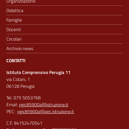
Organizzazione
Didattica
Famiglie
Docenti
Circolari
Archivio news
CONTATTI
Istituto Comprensivo Perugia 11
via Cotani, 1
06128 Perugia
Tel. 075 5053768
Email:
pgic85900a@istruzione.it
PEC:
pgic85900a@pec.istruzione.it
C.F. 94152470541