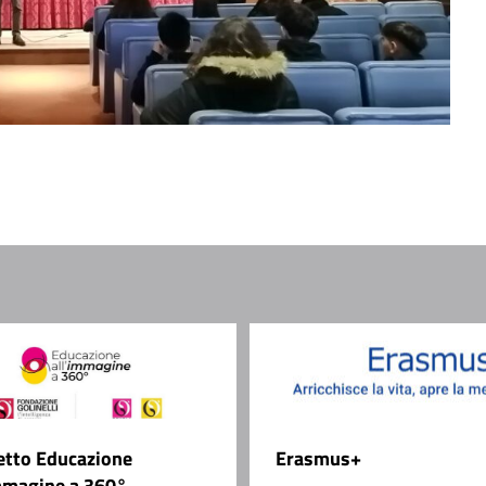
etto Educazione
Erasmus+
mmagine a 360°