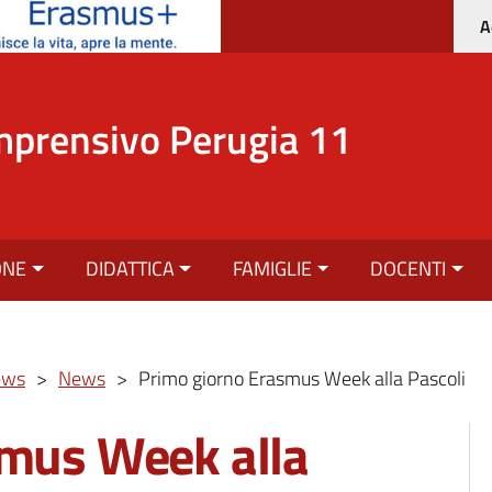
A
mprensivo Perugia 11
ONE
DIDATTICA
FAMIGLIE
DOCENTI
ews
>
News
>
Primo giorno Erasmus Week alla Pascoli
smus Week alla