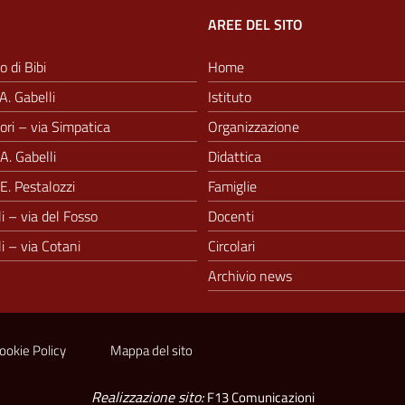
AREE DEL SITO
o di Bibi
Home
A. Gabelli
Istituto
ri – via Simpatica
Organizzazione
A. Gabelli
Didattica
E. Pestalozzi
Famiglie
i – via del Fosso
Docenti
i – via Cotani
Circolari
Archivio news
ookie Policy
Mappa del sito
Realizzazione sito:
F13 Comunicazioni