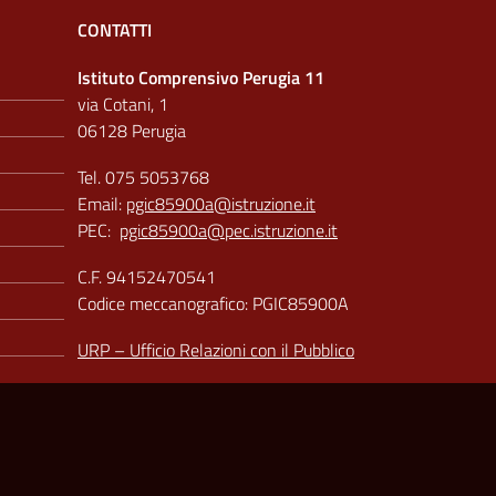
CONTATTI
Istituto Comprensivo Perugia 11
via Cotani, 1
06128 Perugia
Tel. 075 5053768
Email:
pgic85900a@istruzione.it
PEC:
pgic85900a@pec.istruzione.it
C.F. 94152470541
Codice meccanografico: PGIC85900A
URP – Ufficio Relazioni con il Pubblico