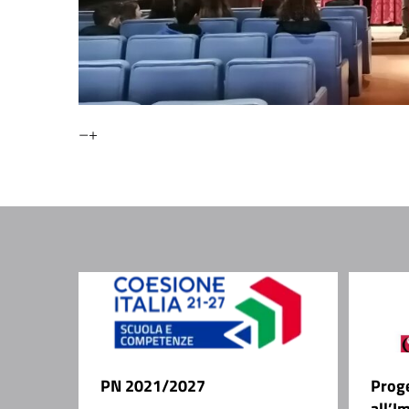
–+
PN 2021/2027
Prog
all’I