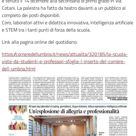
è tenuto il 14 dicembre alla secondaria di primo grado in Via
Cotani. La palestra ha fatto da teatro davanti a un pubblico al
completo dei posti disponibili.
Coro, laboratori attivi e didattica innovativa, intelligenza artificiale
e STEM tra i tanti punti di forza della scuola.
Link alla pagina online del quotidiano:
https://corrieredellumbria.it/news/attualita/320185/la-scuola-
vista-da-studenti-e-professori-sfoglia-l-inserto-del-corriere-
dell-umbria.html