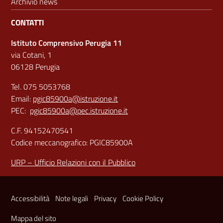
Archivio news
CONTATTI
Istituto Comprensivo Perugia 11
via Cotani, 1
06128 Perugia
Tel. 075 5053768
Email:
pgic85900a@istruzione.it
PEC:
pgic85900a@pec.istruzione.it
C.F. 94152470541
Codice meccanografico: PGIC85900A
URP – Ufficio Relazioni con il Pubblico
Sezione Link Utili
Accessibilità
Note legali
Privacy
Cookie Policy
Mappa del sito