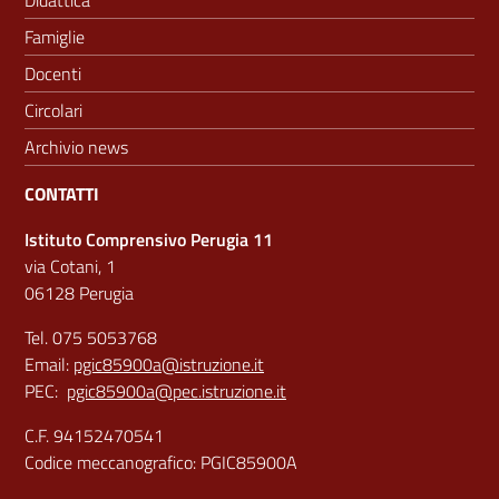
Didattica
Famiglie
Docenti
Circolari
Archivio news
CONTATTI
Istituto Comprensivo Perugia 11
via Cotani, 1
06128 Perugia
Tel. 075 5053768
Email:
pgic85900a@istruzione.it
PEC:
pgic85900a@pec.istruzione.it
C.F. 94152470541
Codice meccanografico: PGIC85900A