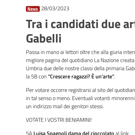
28/03/2023
News
Tra i candidati due ar
Gabelli
Passa in mano ai lettori oltre che alla giuria inter
migliore pagina del quotidiano La Nazione creata 
Umbria due delle nostre classi della primaria Gabe
la 5B
con
“Crescere ragazzi? È un’arte”
.
Per votare occorre registrarsi al sito del quotidi
in tal senso o meno. Eventuali votanti minorenni s
un indirizzo mail dei genitori stessi.
VOTATE I VOSTRI BENIAMINI!
5A
Luisa Spagnoli dama del cioccolato
al link: