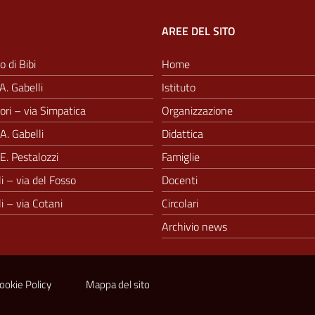
AREE DEL SITO
o di Bibi
Home
A. Gabelli
Istituto
ri – via Simpatica
Organizzazione
A. Gabelli
Didattica
E. Pestalozzi
Famiglie
i – via del Fosso
Docenti
i – via Cotani
Circolari
Archivio news
ookie Policy
Mappa del sito