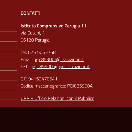
CONTATTI
Istituto Comprensivo Perugia 11
via Cotani, 1
06128 Perugia
Tel. 075 5053768
Email:
pgic85900a@istruzione.it
PEC:
pgic85900a@pec.istruzione.it
C.F. 94152470541
Codice meccanografico: PGIC85900A
URP – Ufficio Relazioni con il Pubblico