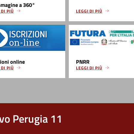
mmagine a 360°
 DI PIÙ
LEGGI DI PIÙ
zioni online
PNRR
 DI PIÙ
LEGGI DI PIÙ
vo Perugia 11