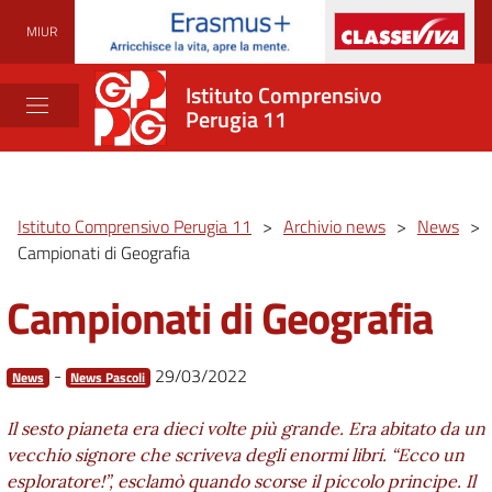
MIUR
Istituto Comprensivo
Perugia 11
Istituto Comprensivo Perugia 11
>
Archivio news
>
News
>
Campionati di Geografia
Campionati di Geografia
-
29/03/2022
News
News Pascoli
Il sesto pianeta era dieci volte più grande. Era abitato da un
vecchio signore che scriveva degli enormi libri. “Ecco
un
esploratore!”, esclamò quando scorse il piccolo principe. Il